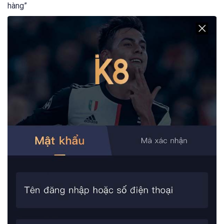
hàng”