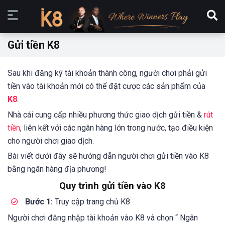
Gửi tiền K8
Sau khi đăng ký tài khoản thành công, người chơi phải gửi
tiền vào tài khoản mới có thể đặt cược các sản phẩm của
K8
.
Nhà cái cung cấp nhiều phương thức giao dịch gửi tiền &
rút
tiền
, liên kết với các ngân hàng lớn trong nước, tạo điều kiện
cho người chơi giao dịch.
Bài viết dưới đây sẽ hướng dẫn người chơi gửi tiền vào K8
bằng ngân hàng địa phương!
Quy trình gửi tiền vào K8
Bước 1:
Truy cập trang chủ K8
Người chơi đăng nhập tài khoản vào K8 và chọn “ Ngân