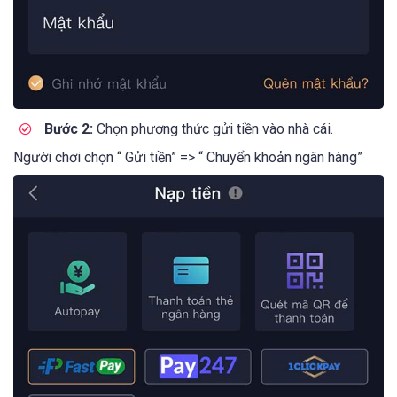
Bước 2:
Chọn phương thức gửi tiền vào nhà cái.
Người chơi chọn “ Gửi tiền” => “ Chuyển khoản ngân hàng”