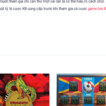
uốn tham gia chỉ cần thử một vài lần là có thể hiểu rõ cách chơi.
hật tỷ lệ cược K8 cung cấp trước khi tham gia cá cược
game bài đ