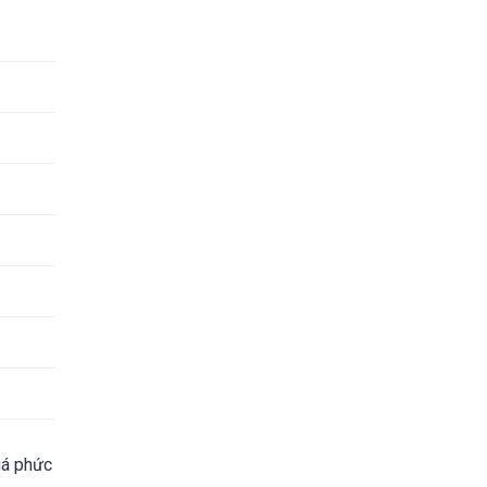
uá phức