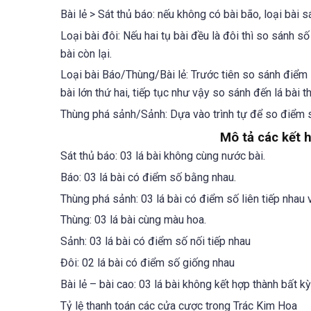
Bài lẻ > Sát thủ báo: nếu không có bài bão, loại bài sá
Loại bài đôi: Nếu hai tụ bài đều là đôi thì so sánh s
bài còn lại.
Loại bài Báo/Thùng/Bài lẻ: Trước tiên so sánh điểm s
bài lớn thứ hai, tiếp tục như vậy so sánh đến lá bài t
Thùng phá sảnh/Sảnh: Dựa vào trình tự để so điểm 
Mô tả các kết 
Sát thủ báo: 03 lá bài không cùng nước bài.
Báo: 03 lá bài có điểm số bằng nhau.
Thùng phá sảnh: 03 lá bài có điểm số liên tiếp nha
Thùng: 03 lá bài cùng màu hoa.
Sảnh: 03 lá bài có điểm số nối tiếp nhau
Đôi: 02 lá bài có điểm số giống nhau
Bài lẻ – bài cao: 03 lá bài không kết hợp thành bất kỳ
Tỷ lệ thanh toán các cửa cược trong Trác Kim Hoa