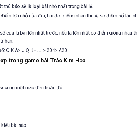
t thủ báo sẽ là loại bài nhỏ nhất trong bài lẻ.
ố điểm lớn nhỏ của đôi, hai đôi giống nhau thì sẽ so điểm số lớn n
ố của lá bài lớn nhất trước, nếu lá lớn nhất có điểm giống nhau th
hứ ban.
số: Q K A> J Q K> ……> 234> A23
hợp trong game bài Trác Kim Hoa
u và cùng một màu đen hoặc đỏ.
 kiểu bài nào.