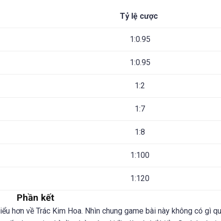
Tỷ lệ cược
1:0.95
1:0.95
1:2
1:7
1:8
1:100
1:120
Phần kết
hiểu hơn về Trác Kim Hoa. Nhìn chung game bài này không có gì q