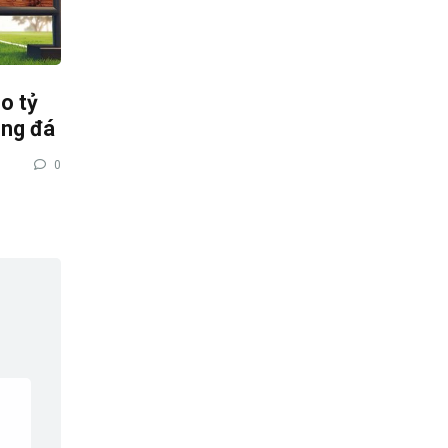
o tỷ
óng đá
0