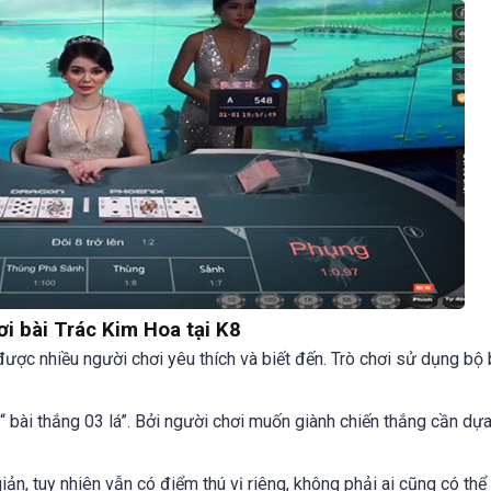
i bài Trác Kim Hoa tại K8
được nhiều người chơi yêu thích và biết đến. Trò chơi sử dụng bộ 
“ bài thắng 03 lá”. Bởi người chơi muốn giành chiến thắng cần dự
ản, tuy nhiên vẫn có điểm thú vị riêng, không phải ai cũng có thể