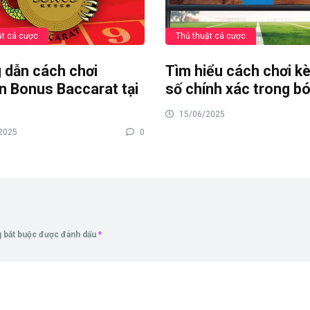
ật cá cược
Thủ thuật cá cược
 dẫn cách chơi
Tìm hiểu cách chơi kè
n Bonus Baccarat tại
số chính xác trong b
15/06/2025
2025
0
g bắt buộc được đánh dấu
*