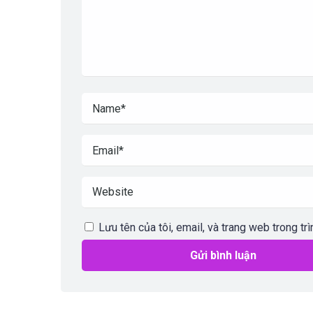
Lưu tên của tôi, email, và trang web trong trì