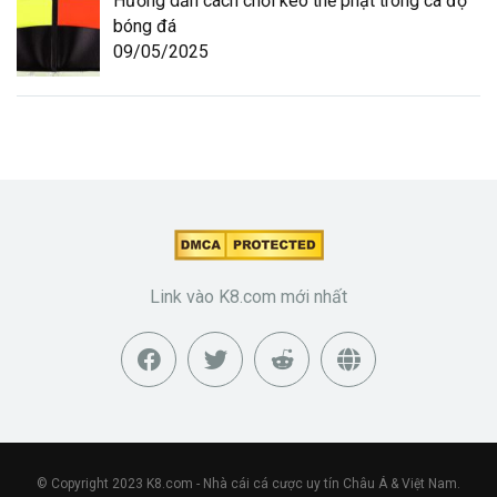
Hướng dẫn cách chơi kèo thẻ phạt trong cá độ
bóng đá
09/05/2025
Link vào K8.com mới nhất
© Copyright 2023
K8.com
- Nhà cái cá cược uy tín Châu Á & Việt Nam.