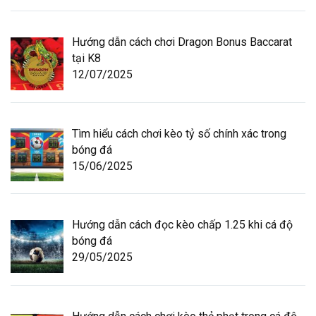
Hướng dẫn cách chơi Dragon Bonus Baccarat
tại K8
12/07/2025
Tìm hiểu cách chơi kèo tỷ số chính xác trong
bóng đá
15/06/2025
Hướng dẫn cách đọc kèo chấp 1.25 khi cá độ
bóng đá
29/05/2025