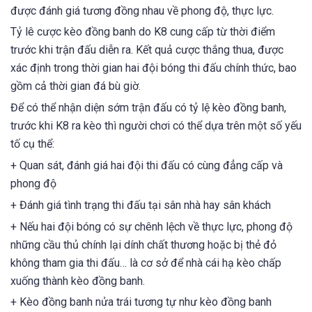
được đánh giá tương đồng nhau về phong độ, thực lực.
Tỷ lê cược kèo đồng banh do K8 cung cấp từ thời điểm
trước khi trận đấu diễn ra. Kết quả cược thắng thua, được
xác định trong thời gian hai đội bóng thi đấu chính thức, bao
gồm cả thời gian đá bù giờ.
Để có thể nhận diện sớm trận đấu có tỷ lệ kèo đồng banh,
trước khi K8 ra kèo thì người chơi có thể dựa trên một số yếu
tố cụ thể:
+ Quan sát, đánh giá hai đội thi đấu có cùng đẳng cấp và
phong độ
+ Đánh giá tình trạng thi đấu tại sân nhà hay sân khách
+ Nếu hai đội bóng có sự chênh lệch về thực lực, phong độ
những cầu thủ chính lại dính chất thương hoặc bị thẻ đỏ
không tham gia thi đấu… là cơ sở để nhà cái hạ kèo chấp
xuống thành kèo đồng banh.
+ Kèo đồng banh nửa trái tương tự như kèo đồng banh