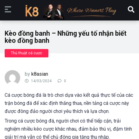
Kèo đồng banh – Những yếu tố nhận biết
kèo đồng banh
Thủ thuật cá cược
by
k8asian
14/03/2024
0
Cá cược bóng đá là trò chơi dựa vào kết quả thực tế của các
trận bóng đá để xác định thắng thua, nền tảng cá cược này
được đông đảo người chơi yêu thích và lựa chọn.
Trong cá cược bóng đá, người chơi có thể tiếp cận, trải
nghiệm nhiều kèo cược khác nhau, đảm bảo thú vị, đậm tính
giải trí mà vẫn có thể chủ động gia tăng thu nhập.