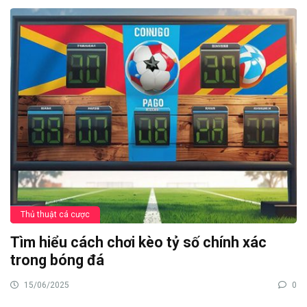
Thủ thuật cá cược
Tìm hiểu cách chơi kèo tỷ số chính xác
trong bóng đá
15/06/2025
0