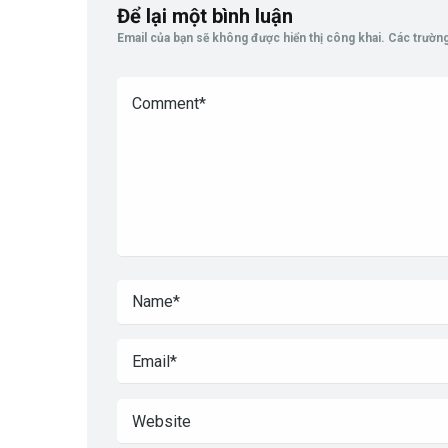
Để lại một bình luận
Email của bạn sẽ không được hiển thị công khai.
Các trườn