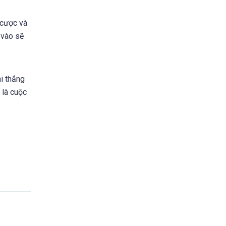
 cược và
 vào sẽ
hi thắng
 là cuộc