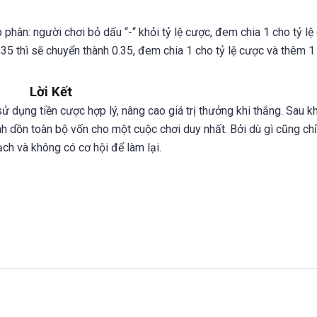
 phân: người chơi bỏ dấu “-“ khỏi tỷ lệ cược, đem chia 1 cho tỷ lệ
0.35 thì sẽ chuyển thành 0.35, đem chia 1 cho tỷ lệ cược và thêm 1
Lời Kết
 dụng tiền cược hợp lý, nâng cao giá trị thưởng khi thắng. Sau k
nh dồn toàn bộ vốn cho một cuộc chơi duy nhất. Bởi dù gì cũng chỉ
ạch và không có cơ hội để làm lại.