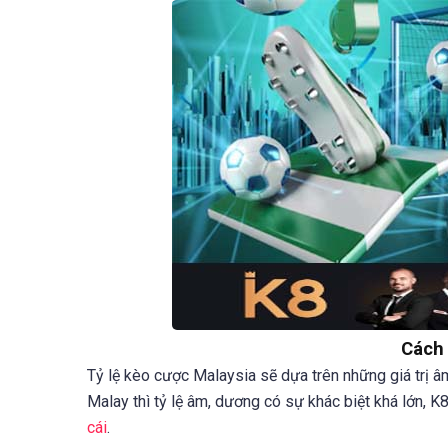
Cách 
Tỷ lệ kèo cược Malaysia sẽ dựa trên những giá trị â
Malay thì tỷ lệ âm, dương có sự khác biệt khá lớn, 
cái
.