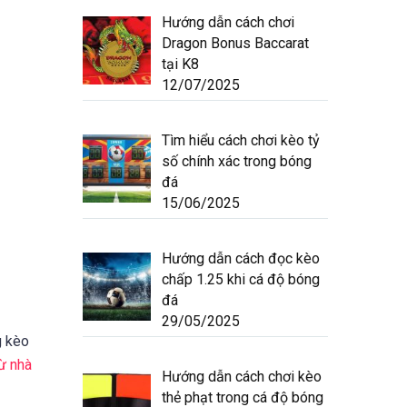
Hướng dẫn cách chơi
Dragon Bonus Baccarat
tại K8
12/07/2025
Tìm hiểu cách chơi kèo tỷ
số chính xác trong bóng
đá
15/06/2025
Hướng dẫn cách đọc kèo
chấp 1.25 khi cá độ bóng
đá
29/05/2025
g kèo
ừ nhà
Hướng dẫn cách chơi kèo
thẻ phạt trong cá độ bóng