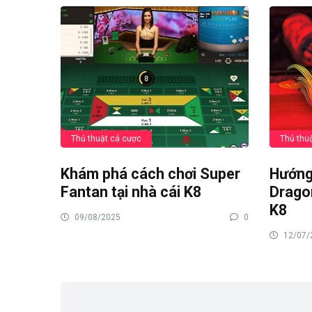
Thủ thuật cá cược
Thủ thu
Khám phá cách chơi Super
Hướng
Fantan tại nhà cái K8
Drago
K8
09/08/2025
0
12/07/