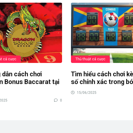
ật cá cược
Thủ thuật cá cược
 dẫn cách chơi
Tìm hiểu cách chơi kè
n Bonus Baccarat tại
số chính xác trong b
15/06/2025
2025
0